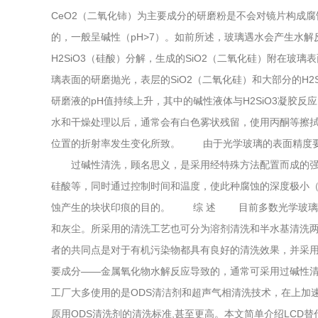
CeO2（二氧化铈）为主要成分的研磨粉是不会对镜片构成腐蚀的
的，一般呈碱性（pH>7）。如前所述，玻璃遇水会产生水
H2SiO3（硅酸）分解，生成的SiO2（二氧化硅）附在玻璃表
璃表面的研磨抛光，表层的SiO2（二氧化硅）和大部分的H2Si
研磨液的pH值持续上升，其中的碱性液体与H2SiO3凝胶反应
水和干燥处理以后，通常会有白色雾状残留，使用丙酮等擦拭溶
位置的折射率发生变化所致。 由于光学玻璃的表面精度要求
过碱性清洗，顾名思义，是采用经特殊方法配置而成的强
硅酸等，同时通过控制时间和温度，使此种腐蚀的深度
蚀产生的块状印痕的目的。 综 述 目前多数光学玻璃生产
和灰尘。所采用的清洗工艺也可分为溶剂清洗和半水基清洗两种
者的共同点是对于有机污染物都具有良好的清洗效果，并采用
要成分——金属氧化物水解反应导致的，通常可采用过碱性清洗
工厂大多使用的是ODS清洁剂和超声气相清洗技术，在上加速
原用ODS清洗剂的清洗标准,甚至更高。本文简单介绍LCD