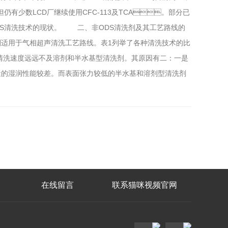
。但仍有少数LCD厂继续使用CFC-113及TCA。部分已
DS清洗技术的现状。 二、非ODS清洗剂及其工艺路线的
清洗剂适用于气相超声清洗工艺路线。表1列举了各种清洗技术的比
清洗速度远远不及溶剂和半水基型清洗剂。其原因有二：一是
狭缝的湿润性能较差。而表面张力较低的半水基和溶剂型清洗剂
在线留言
联系猫咪视频官网