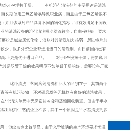
脱水-IPA慢拉干燥。 有机溶剂清洗剂的主要用途是清洗
；而长期使用三氯乙烯易导致职业病，而且由于三氯乙烯很不
璃；并且该系列产品具备不同的物化指标，可有效满足不同设
业的清洗设备的溶剂清洗槽冷凝管较少，自由程很短，要求
磨粉是碱金属氧化物，溶剂对其清洗能力很弱，所以镜片加
少，很多外资企业都选用进口的清洗剂。而目前国内已有
更是优于进口产品。 对于IPA慢拉干燥，需要说明
，尤其是双臂干燥的效果明显不如单臂干燥的好，需要设备厂家
燥 此种清洗工艺同溶剂清洗相比大的区别在于，其前两个
等有机污染物，还对研磨粉等无机物有良好的清洗效果，
备在*个清洗单元中无需密封冷凝和蒸馏回收装置。但由于半水
国内应用此种工艺的企业不多，其中一个原因是半水基清洗剂多
用；但缺点也比较明显，由于光学玻璃的生产环境要求恒温