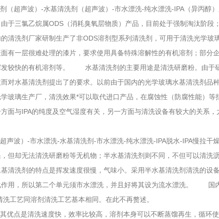
洗剂（超声波）-水基清洗剂（超声波）-市水漂洗-纯水漂洗-IPA（异丙醇）
。由于三氯乙烷属ODS（消耗臭氧层物质）产品，目前处于强制淘汰阶段
，国内的清洗剂厂家研制生产了非ODS溶剂型系列清洗剂，可用于清洗光学玻
片表面有一层很难处理的漆片，要求使用具备特殊溶解性的有机溶剂；部分企
挥发较快的有机溶剂等。 水基清洗剂的主要用途是清洗研磨粉。由于研
故而对水基清洗剂提出了的要求。以前由于国内的光学玻璃水基清洗剂品种较
璃生产厂，清洗效果*可以取代进口产品，在腐蚀性（防腐性能）等指标上
方面与IPA的纯度及空气湿度有关，另一方面与清洗设备有较大的关系
波）-市水漂洗-水基清洗剂-市水漂洗-纯水漂洗-IPA脱水-IPA慢拉干
，但却无法清洗研磨粉等无机物；半水基清洗剂则不同，不但可以清洗沥青
基清洗剂的特点是挥发速度很慢，气味小。采用半水基清洗剂清洗的设
用，所以第二个单元须市水漂洗，并且好将其设为流水漂洗。 
半水基清洗工艺同溶剂清洗工艺基本相同。在此不再赘述。
是清洗速度快，效率比较高，溶剂本身可以不断蒸馏再生，循环使