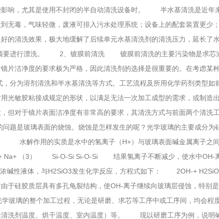
都会有些影响，尤其是使用不封闭的半自动清洗设备时。 半水基清洗是近
无毒，气味轻微，废液可排入污水处理系统；设备上的配套装置更少；
洗效果，极大地缓解了后续单元水基清洗剂的清洗压力，延长了水基清
要进行漂洗。 2、镀膜前清洗 镀膜前清洗的主要污染物是求芯油（也称
工序对镜片洁净度的要求极为严格，因此清洗剂的选择是很重要的。在考虑
，分为溶剂清洗和半水基清洗等方式。工艺流程及所用化学药剂类型如前所述
用光敏胶粘接成规定的形状，以满足无法一次加工成型的需求，或制造出较
不大，但对于镜片表面洁净度有非常高的要求，其清洗方式与前面两个清
玻璃表面的烧蚀。烧蚀是怎样发生的呢？光学玻璃的主要成分为硅酸盐
SiO3 （1） 水解作用的实质是水中的氢离子（H+）与玻璃表面碱金属离子之间
-Si-O + Na+ （3） Si-O-Si Si-O-Si 结果氢离子不断减少，
，与H2SiO3发生化学反应，方程式如下： 2OH-+ H2S
。同时由于硅胶质层具有多孔龟裂结构，使OH-离子继续向玻璃层侵蚀
学玻璃的整个加工过程，无论是研磨、求芯等工序中或工序间，均会程度不
包括清洗剂温度、烘干温度、室内温度）等。 现以研磨工序为例，说