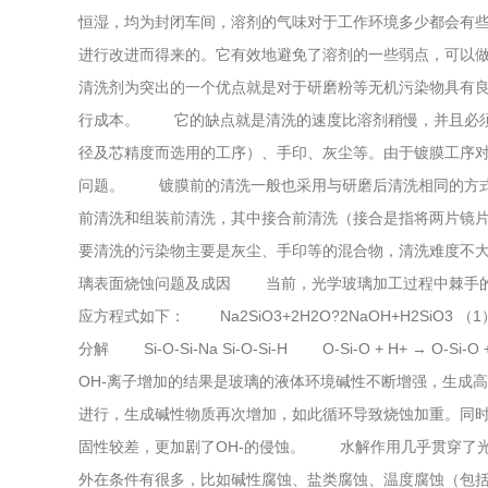
恒湿，均为封闭车间，溶剂的气味对于工作环境多少
进行改进而得来的。它有效地避免了溶剂的一些弱点，可以做到
清洗剂为突出的一个优点就是对于研磨粉等无机污染物具有良好的清
行成本。 它的缺点就是清洗的速度比溶剂稍慢，并且必须
径及芯精度而选用的工序）、手印、灰尘等。由于镀膜
问题。 镀膜前的清洗一般也采用与研磨后清洗相同的方式
前清洗和组装前清洗，其中接合前清洗（接合是指将两片镜片
要清洗的污染物主要是灰尘、手印等的混合物，清洗难度
璃表面烧蚀问题及成因 当前，光学玻璃加工过程中棘手的问题是
应方程式如下： Na2SiO3+2H2O?2NaOH+H2
分解 Si-O-Si-Na Si-O-Si-H O-Si-O + H+ → O
OH-离子增加的结果是玻璃的液体环境碱性不断增强，生成高浓碱性液体
进行，生成碱性物质再次增加，如此循环导致烧蚀加重
固性较差，更加剧了OH-的侵蚀。 水解作用几乎贯穿了光
外在条件有很多，比如碱性腐蚀、盐类腐蚀、温度腐蚀（