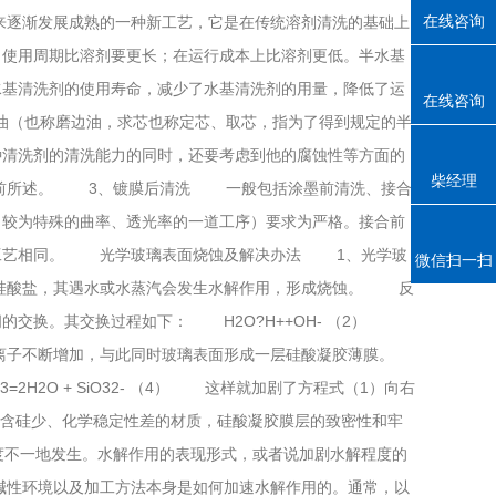
在线咨询
年来逐渐发展成熟的一种新工艺，它是在传统溶剂清洗的基础上
使用周期比溶剂要更长；在运行成本上比溶剂更低。半水基
洗剂的使用寿命，减少了水基清洗剂的用量，降低了运
在线咨询
磨边油，求芯也称定芯、取芯，指为了得到规定的半
某种清洗剂的清洗能力的同时，还要考虑到他的腐蚀性等方面的
柴经理
。 3、镀膜后清洗 一般包括涂墨前清洗、接合
为特殊的曲率、透光率的一道工序）要求为严格。接合前
洗工艺相同。 光学玻璃表面烧蚀及解决办法 1、光学玻
微信扫一扫
，其遇水或水蒸汽会发生水解作用，形成烧蚀。 反
的交换。其交换过程如下： H2O?H++OH- （2）
使水中OH-离子不断增加，与此同时玻璃表面形成一层硅酸凝胶薄膜。
iO3=2H2O + SiO32- （4） 这样就加剧了方程式（1）向右
，特别是含硅少、化学稳定性差的材质，硅酸凝胶膜层的致密性和牢
一地发生。水解作用的表现形式，或者说加剧水解程度的
明碱性环境以及加工方法本身是如何加速水解作用的。通常，以