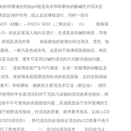
此新配制的研磨液的初始pH值是由水和研磨粉的酸碱性共同决定
玻璃表层起保护作用，阻止反应继续进行，同时一部分
H2SiO3（硅酸）→2H2O+ SiO2（二氧化硅） （5） 随着玻
、（5）的反应更深入地向右进行，生成更多的碱性物质，导致
2、表现及清洗对策 表面烧蚀的玻璃在经过清洗、漂洗、脱
，一般为蓝色或灰色。这是由于玻璃表面烧蚀后，相应
妥当处理。通常可采用过碱性清洗的方式解决烧蚀问题。
定），使玻璃表面产生均匀腐蚀，生成一层极薄的硅酸盐及
）清洗，使玻璃表面因腐蚀而松动的表层脱落，达到去除因烧
和研磨粉，镀膜前主要清洗求芯油（磨边油）、指印
者所使用的半水基清洗剂对于无机污染物的清洗效果也较好；两
加工过程中不可避免的表面烧蚀问题，其成因是由于光学玻璃的主
领域，对清洗的质量、效率要求很高，以前,LCD
非ODS清洗剂），替代清洗剂必须保证清洗的LCD质量不低于
单评说。 一、非ODS清洗技术 到目前为止，