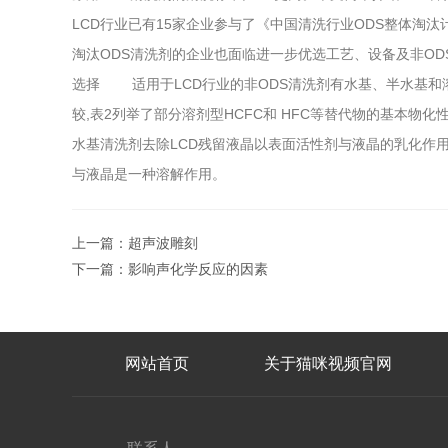
LCD行业已有15家企业参与了《中国清洗行业ODS整体淘汰计划》
淘汰ODS清洗剂的企业也面临进一步优选工艺、设备及非ODS
选择 适用于LCD行业的非ODS清洗剂有水基、半水基和溶
较,表2列举了部分溶剂型HCFC和 HFC等替代物的基本物化性
水基清洗剂去除LCD残留液晶以表面活性剂与液晶的乳化作用为主
与液晶是一种溶解作用。
上一篇：
超声波雕刻
下一篇：
影响声化学反应的因素
网站首页
关于猫咪视频官网