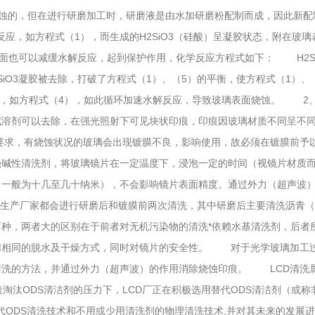
，但在进行研磨加工时，研磨液是由水加研磨粉配制而成，因
解反应，如方程式（1），而生成的H2SiO3（硅酸）呈凝胶状态，附在
面也可以减缓水解反应，起到保护作用，化学反应方程式如下： 
O3凝胶被去除，打破了方程式（1）、（5）的平衡，使方程式（1）
，如方程式（4），如此循环加速水解反应，导致玻璃表面烧蚀。 
剂可以去除，在强光照射下可见块状印痕，印痕因玻璃材质不同呈不同颜色
，有烧蚀状况的玻璃会出现镀膜不良，影响使用，故必须在镀膜前予以
碱性清洗剂，将玻璃镜片在一定温度下，浸泡一定的时间（视镜片材质而
极小（一般为十几至几十纳米），不会影响镜片表面精度。通过外力（超声波
厂家都会进行研磨后和镀膜前两次清洗，其中研磨后主要清洗沥青（漆片）
，两者大的区别在于前者对无机污染物的清洗*依赖水基清洗剂，后
相同的脱水及干燥方式，同时对镜片的安全性。 对于光学玻璃
的方法，并通过外力（超声波）的作用消除烧蚀印痕。 LCD清洗属于精密清洗
淘汰ODS清洁剂的压力下，LCD厂正在积极选用替代ODS清洁剂（或称
替代ODS清洗技术和不用或少用清洗剂的物理清洗技术,并对其未来的发展进行了简