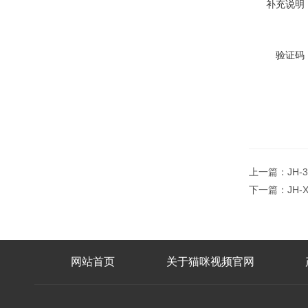
补充说明
验证码
上一篇：
JH
下一篇：
JH
网站首页
关于猫咪视频官网